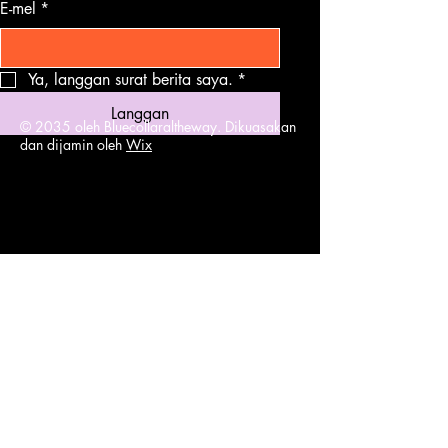
E-mel
*
Ya, langgan surat berita saya.
*
Langgan
© 2035 oleh Bluecollaraltheway. Dikuasakan
dan dijamin oleh
Wix